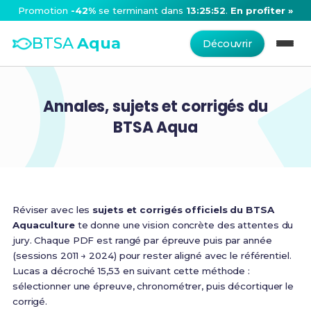
Promotion
-42%
se terminant dans
13:25:52
.
En profiter »
BTSA
Aqua
Découvrir
Annales, sujets et corrigés du
BTSA Aqua
Réviser avec les
sujets et corrigés officiels du BTSA
Aquaculture
te donne une vision concrète des attentes du
jury. Chaque PDF est rangé par épreuve puis par année
(sessions 2011 → 2024) pour rester aligné avec le référentiel.
Lucas a décroché 15,53 en suivant cette méthode :
sélectionner une épreuve, chronométrer, puis décortiquer le
corrigé.