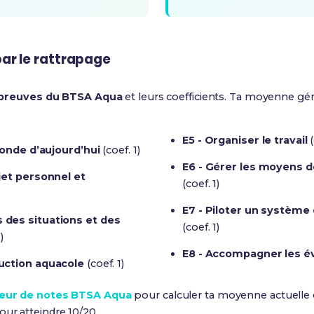
ar le rattrapage
preuves du BTSA Aqua
et leurs coefficients. Ta moyenne gén
E5 - Organiser le travail
(
monde d’aujourd’hui
(coef. 1)
E6 - Gérer les moyens 
jet personnel et
(coef. 1)
E7 - Piloter un système
des situations et des
(coef. 1)
)
E8 - Accompagner les é
uction aquacole
(coef. 1)
eur de notes BTSA Aqua
pour calculer ta moyenne actuelle
our atteindre 10/20.