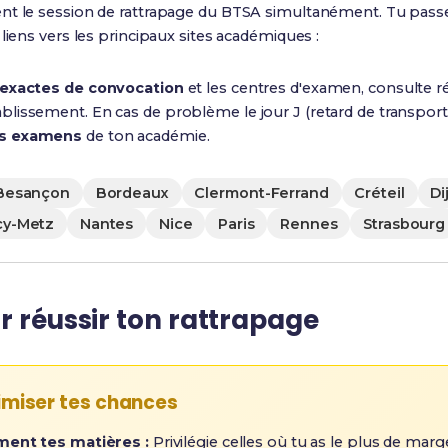
nt le session de rattrapage du BTSA simultanément. Tu pass
liens vers les principaux sites académiques :
 exactes de convocation
et les centres d'examen, consulte 
lissement. En cas de problème le jour J (retard de transport, 
es examens
de ton académie.
Besançon
Bordeaux
Clermont-Ferrand
Créteil
Di
cy-Metz
Nantes
Nice
Paris
Rennes
Strasbourg
r réussir ton rattrapage
imiser tes chances
ment tes matières :
Privilégie celles où tu as le plus de mar