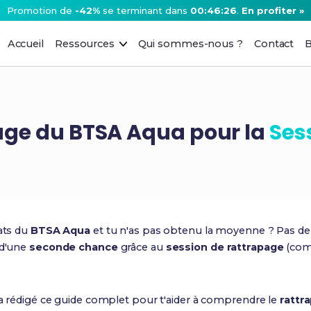
Promotion de
-42%
se terminant dans
00:46:25
.
En profiter »
Accueil
Ressources
Qui sommes-nous ?
Contact
B
ge du BTSA Aqua pour la
Ses
tats du
BTSA Aqua
et tu n'as pas obtenu la moyenne ? Pas de p
 d'une
seconde chance
grâce au
session de rattrapage
(com
n a rédigé ce guide complet pour t'aider à comprendre le
rattr