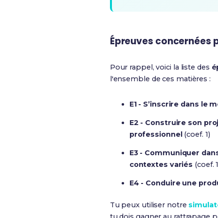
Épreuves concernées p
Pour rappel, voici la liste des
é
l'ensemble de ces matières :
E1 - S’inscrire dans le 
E2 - Construire son pro
professionnel
(coef. 1)
E3 - Communiquer dans 
contextes variés
(coef. 1
E4 - Conduire une prod
Tu peux utiliser notre
simulat
tu dois gagner au rattrapage p