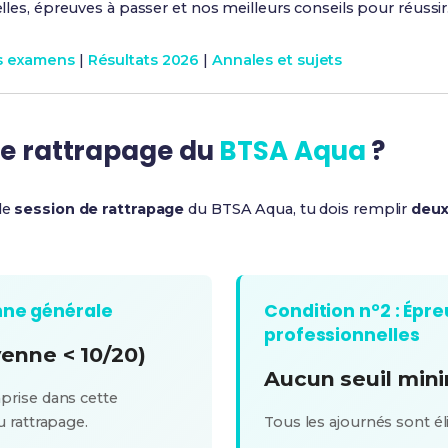
ielles, épreuves à passer et nos meilleurs conseils pour réussir
es examens
|
Résultats 2026
|
Annales et sujets
le rattrapage du
BTSA Aqua
?
 le
session de rattrapage
du BTSA Aqua, tu dois remplir
deux
nne générale
Condition n°2 : Épr
professionnelles
enne < 10/20)
Aucun seuil mi
prise dans cette
 rattrapage.
Tous les ajournés sont él