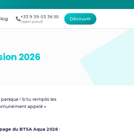
+33 9 39 03 36 55
log
Découvrir
(appel gratuit)
sion 2026
anique ! Si tu remplis les
munément appelé «
apage du BTSA Aqua 2026
: