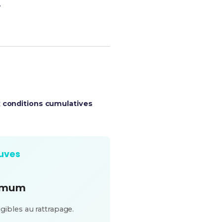
.
 conditions cumulatives
euves
nimum
igibles au rattrapage.