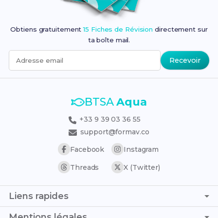
Obtiens gratuitement
15 Fiches de Révision
directement sur
ta boîte mail.
Recevoir
Adresse email
BTSA
Aqua
+33 9 39 03 36 55
support@formav.co
Facebook
Instagram
Threads
X (Twitter)
Liens rapides
Page d'accueil
Mentions légales