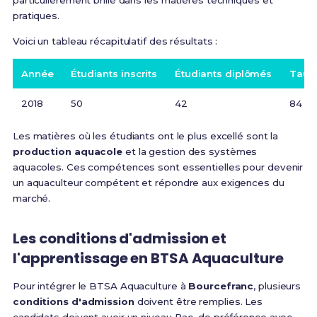
particulièrement brillé dans les matières techniques et
pratiques.
Voici un tableau récapitulatif des résultats :
Année
Étudiants inscrits
Étudiants diplômés
Taux 
2018
50
42
84 %
Les matières où les étudiants ont le plus excellé sont la
production aquacole
et la gestion des systèmes
aquacoles. Ces compétences sont essentielles pour devenir
un aquaculteur compétent et répondre aux exigences du
marché.
Les conditions d'admission et
l'apprentissage en BTSA Aquaculture
Pour intégrer le BTSA Aquaculture à
Bourcefranc
, plusieurs
conditions d'admission
doivent être remplies. Les