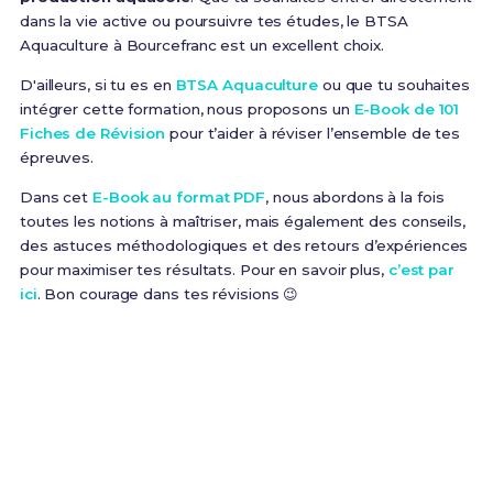
dans la vie active ou poursuivre tes études, le BTSA
Aquaculture à Bourcefranc est un excellent choix.
D'ailleurs, si tu es en
BTSA Aquaculture
ou que tu souhaites
intégrer cette formation, nous proposons un
E-Book de 101
Fiches de Révision
pour t’aider à réviser l’ensemble de tes
épreuves.
Dans cet
E-Book au format PDF
, nous abordons à la fois
toutes les notions à maîtriser, mais également des conseils,
des astuces méthodologiques et des retours d’expériences
pour maximiser tes résultats. Pour en savoir plus,
c’est par
ici
. Bon courage dans tes révisions 😉
Prêt(e) à réussir ton examen ?
Révise efficacement avec nos
101 Fiches de
Révision
pour le BTSA Aqua et maximise tes
chances de réussite !