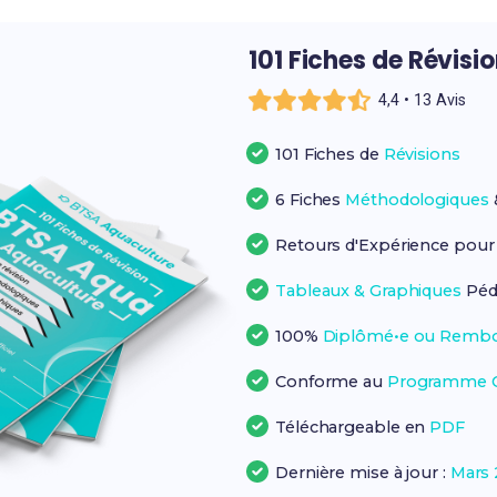
101 Fiches de Révisi
4,4 • 13 Avis
101 Fiches de
Révisions
6 Fiches
Méthodologiques
Retours d'Expérience pou
Tableaux & Graphiques
Péd
100%
Diplômé•e ou Rembo
Conforme au
Programme Of
Téléchargeable en
PDF
Dernière mise à jour :
Mars 