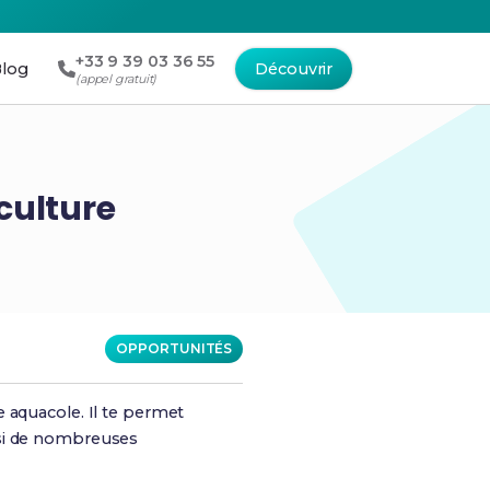
+33 9 39 03 36 55
log
Découvrir
(appel gratuit)
culture
OPPORTUNITÉS
 aquacole. Il te permet
nsi de nombreuses