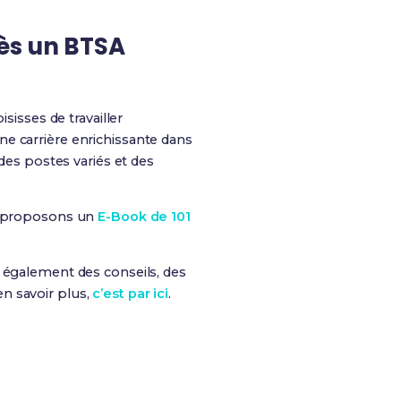
rès un BTSA
isisses de travailler
e carrière enrichissante dans
 des postes variés et des
us proposons un
E-Book de 101
is également des conseils, des
n savoir plus,
c’est par ici
.