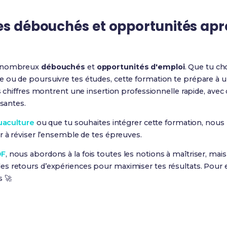
les débouchés et opportunités ap
e nombreux
débouchés
et
opportunités d'emploi
. Que tu cho
 ou de poursuivre tes études, cette formation te prépare à un
s chiffres montrent une insertion professionnelle rapide, avec
ssantes.
aculture
ou que tu souhaites intégrer cette formation, no
r à réviser l’ensemble de tes épreuves.
DF
, nous abordons à la fois toutes les notions à maîtriser, ma
s retours d’expériences pour maximiser tes résultats. Pour e
s 🚀
Prêt(e) à réussir ton examen ?