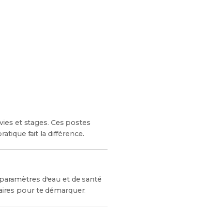
es chances de réussite !
ies et stages. Ces postes
ique fait la différence.
s paramètres d'eau et de santé
taires pour te démarquer.