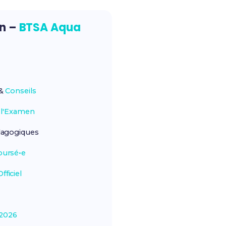
on –
BTSA Aqua
&
Conseils
r
l'Examen
agogiques
ursé•e
ficiel
2026