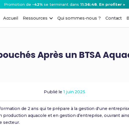
Promotion de
-42%
se terminant dans
11:36:47
.
En profiter »
Accueil
Ressources
Qui sommes-nous ?
Contact
B
bouchés Après un BTSA Aqua
Publié le
1 juin 2025
rmation de 2 ans qui te prépare à la gestion d'une entreprise
 production aquacole et en gestion d’entreprise, ouvrant ai
e secteur.