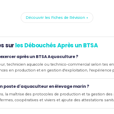
ec nos
101 Fiches de Révision
pour le BTSA Aqua et maximise t
Découvrir les Fiches de Révision →
es sur
les Débouchés Après un BTSA
 exercer après un BTSA Aquaculture ?
ur, technicien aquacole ou technico-commercial selon tes env
en production et en gestion d'exploitation, l'expérience prat
 poste d'aquaculteur en élevage marin ?
ins, la maîtrise des protocoles de production et ta gestion de
fermes, coopératives et viviers et ajoute des attestations sani